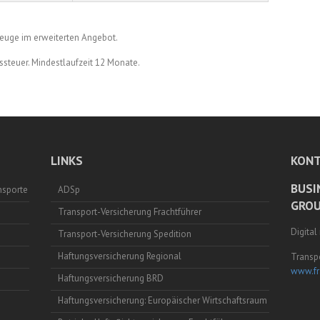
zeuge im erweiterten Angebot.
gssteuer. Mindestlaufzeit 12 Monate.
LINKS
KONT
BUSI
nsporte
ADSp
GROU
Transport-Versicherung Frachtführer
Digital
Transport-Versicherung Spedition
Haftungsversicherung Regional
Transpo
www.fr
Haftungsversicherung BRD
Haftungsversicherung: Europäischer Wirtschaftsraum