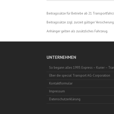
Beitragssätze für Betriebe ab 21 Transportfahr
Beitragssätze zzgl. zurzeit gültiger Versicherun
Anhänger gelten als zusätzliches Fahrzeug.
UNTERNEHMEN
So begann alles 1993: Express – Kurier – Tra
Über die special Transport AG-Corporation
Kontaktformular
Impressum
Datenschutzerklärung