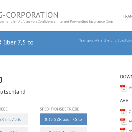
AG-CORPORATION
TRA
gement. Im Auftrag von Confidence Internet Forwarding Insurance Corp
 über 7,5 to
Transport-Versicherung Speditio
g
DOW
V
eutschland
AVB
IEBE
SPEDITIONSBETRIEBE
G
R mit 7,5 to
8.33 SZR über 7,5 to
A
A