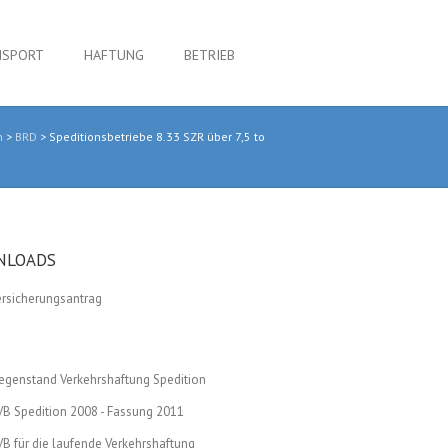
NSPORT
HAFTUNG
BETRIEB
n
>
BRD
>
Speditionsbetriebe 8.33 SZR über 7,5 to
NLOADS
ersicherungsantrag
egenstand Verkehrshaftung Spedition
VB Spedition 2008 - Fassung 2011
VB für die laufende Verkehrshaftung