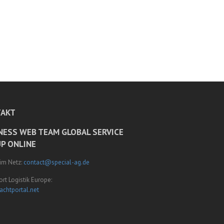
AKT
NESS WEB TEAM GLOBAL SERVICE
P ONLINE
 im Netz:
contact@special-ag.de
rt Logistik Europe:
achtportal.net