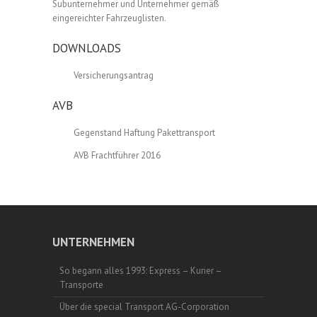
Subunternehmer und Unternehmer gemäß
eingereichter Fahrzeuglisten.
DOWNLOADS
Versicherungsantrag
AVB
Gegenstand Haftung Pakettransport
AVB Frachtführer 2016
UNTERNEHMEN
So begann alles 1993: Express – Kurier –
Transporte
Über die special Transport AG-Corporation