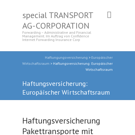
special TRANSPORT
AG-CORPORATION
Forwarding – Administrative and Financial
Management. Im Auftrag von Confidence
Internet Forwarding Insurance Corp
Haftungungsversicherung
>
Europäischer
Wirtschaftsraum
>
Haftungsversicherung: Europäischer
Wirtschaftsraum
Haftungsversicherung:
Europäischer Wirtschaftsraum
Haftungsversicherung
Pakettransporte mit