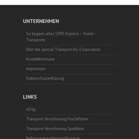
UNTERNEHMEN
So begann alles 1993: Express – Kurier –
Transporte
Über die special Transport AG-Corporation
Kontaktformular
Impressum
Datenschutzerklärung
LINKS
ADSp
Transport-Versicherung Frachtführer
Transport-Versicherung Spedition
Haftungsversicherung Regional