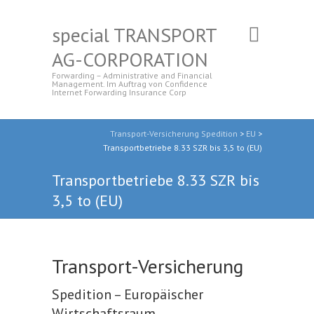
special TRANSPORT
AG-CORPORATION
Forwarding – Administrative and Financial
Management. Im Auftrag von Confidence
Internet Forwarding Insurance Corp
Transport-Versicherung Spedition
>
EU
>
Transportbetriebe 8.33 SZR bis 3,5 to (EU)
Transportbetriebe 8.33 SZR bis
3,5 to (EU)
Transport-Versicherung
Spedition – Europäischer
Wirtschaftsraum